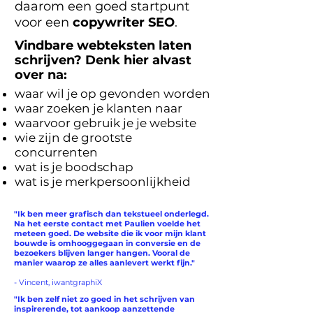
daarom een goed startpunt
voor een
copywriter SEO
.
Vindbare webteksten laten
schrijven? Denk hier alvast
over na:
waar wil je op gevonden worden
waar zoeken je klanten naar
waarvoor gebruik je je website
wie zijn de grootste
concurrenten
wat is je boodschap
wat is je merkpersoonlijkheid
"Ik ben meer grafisch dan tekstueel onderlegd.
Na het eerste contact met Paulien voelde het
meteen goed. De website die ik voor mijn klant
bouwde is omhooggegaan in conversie en de
bezoekers blijven langer hangen. Vooral de
manier waarop ze alles aanlevert werkt fijn."
- Vincent, iwantgraphiX
"Ik ben zelf niet zo goed in het schrijven van
inspirerende, tot aankoop aanzettende