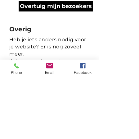
Overtuig mijn bezoekers
Overig
Heb je iets anders nodig voor
je website? Er is nog zoveel
meer.
Ik heb ervaring met:
Phone
Email
Facebook
​- Brandcopy zoals tagline,
slogan of merkverhaal
- Richtlijnen voor een tone of
voice
- Blogs of nieuwsartikelen
- Productteksten
- Employer branding teksten
- E-mail flows
- Weggever in de vorm van