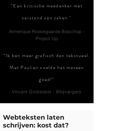
“Een kritische meedenker met
verstand van zaken."
Annerique Roosegaarde Bisschop -
Project Up
“Ik ben meer grafisch dan tekstueel.
Met Paulien voelde het meteen
goed!"
Vincent Grobecker - Bliqvangers
Webteksten laten
schrijven: kost dat?