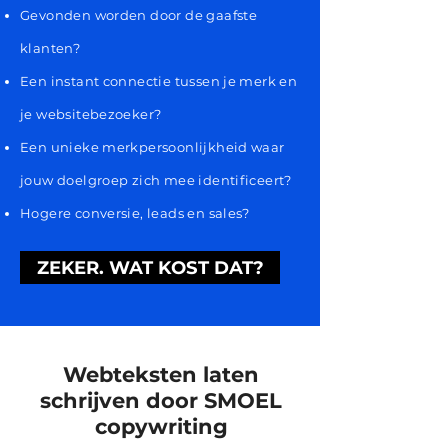
Gevonden worden door de gaafste
klanten?
Een instant connectie tussen je merk en
je websitebezoeker?
Een unieke merkpersoonlijkheid waar
jouw doelgroep zich mee identificeert?
Hogere conversie, leads en sales?
ZEKER. WAT KOST DAT?
Webteksten laten
schrijven door SMOEL
copywriting