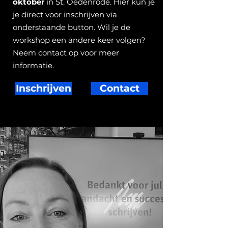
oktober
in St. Oedenrode. Hier kun je
je direct voor inschrijven
via
onderstaande button. Wil je de
workshop een andere keer volgen?
Neem contact op voor meer
informatie.
Inschrijven
Contact