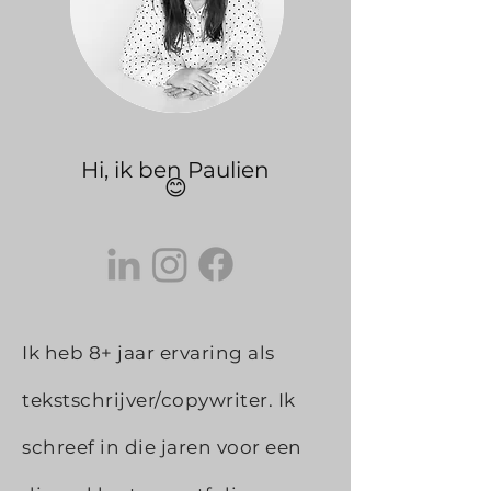
Hi, ik ben Paulien
😊
Ik heb 8+ jaar ervaring als
tekstschrijver/copywriter. Ik
schreef in die jaren voor een