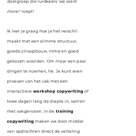
doelgroep die luidkeels
'we want
more!'
roept!
Ik leer je graag hoe je het verschil
maakt met een slimme structuur,
goede zinsopbouw, ritme en goed
gekozen woorden. Om maar een paar
dingen te noemen, hè.
Je kunt e
ven
proeven van het vak met een
interactieve
workshop copywriting
of
twee dagen lang de diepte in, samen
met vakgenoten. In de
training
copywriting
maken we door middel
van opdrachten direct de vertaling