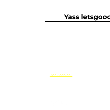
Yass letsgoo
Contact
Boek een call
Jan van Vlissingenhof 58,
Helmond
paulien@smoelcopywriting.nl